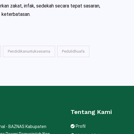
an zakat, infak, sedekah secara tepat sasaran,
 keterbatasan.
Pendidikanuntuksesama
Pedulidhuafa
Tentang Kami
Profil
onal - BAZNAS Kabupaten
ga Resmi Pemerintah Non