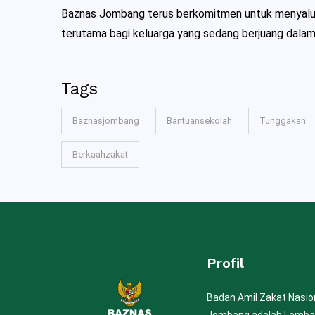
Baznas Jombang terus berkomitmen untuk menyalurk
terutama bagi keluarga yang sedang berjuang dalam
Tags
Baznasjombang
Bantuansekolah
Tunggakan
Berkaahzakat
Profil
Badan Amil Zakat Nasi
Jombang adalah Lemba